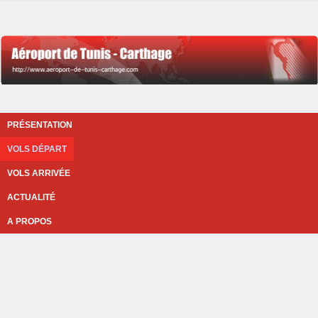
PRÉSENTATION
VOLS DÉPART
VOLS ARRIVÉE
ACTUALITÉ
A PROPOS