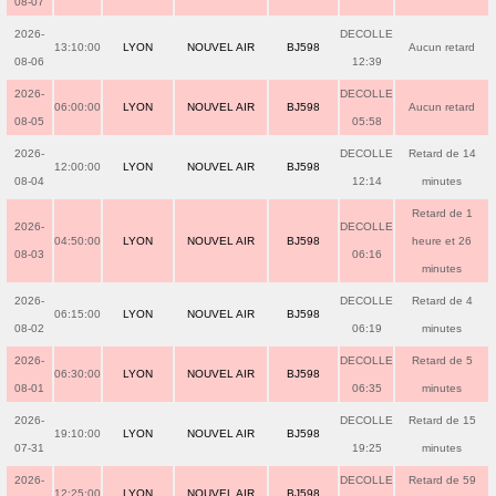
08-07
2026-
DECOLLE
13:10:00
LYON
NOUVEL AIR
BJ598
Aucun retard
08-06
12:39
2026-
DECOLLE
06:00:00
LYON
NOUVEL AIR
BJ598
Aucun retard
08-05
05:58
2026-
DECOLLE
Retard de 14
12:00:00
LYON
NOUVEL AIR
BJ598
08-04
12:14
minutes
Retard de 1
2026-
DECOLLE
04:50:00
LYON
NOUVEL AIR
BJ598
heure et 26
08-03
06:16
minutes
2026-
DECOLLE
Retard de 4
06:15:00
LYON
NOUVEL AIR
BJ598
08-02
06:19
minutes
2026-
DECOLLE
Retard de 5
06:30:00
LYON
NOUVEL AIR
BJ598
08-01
06:35
minutes
2026-
DECOLLE
Retard de 15
19:10:00
LYON
NOUVEL AIR
BJ598
07-31
19:25
minutes
2026-
DECOLLE
Retard de 59
12:25:00
LYON
NOUVEL AIR
BJ598