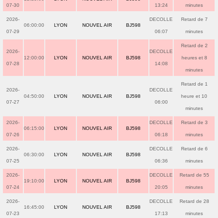
07-30
13:24
minutes
2026-
DECOLLE
Retard de 7
06:00:00
LYON
NOUVEL AIR
BJ598
07-29
06:07
minutes
Retard de 2
2026-
DECOLLE
12:00:00
LYON
NOUVEL AIR
BJ598
heures et 8
07-28
14:08
minutes
Retard de 1
2026-
DECOLLE
04:50:00
LYON
NOUVEL AIR
BJ598
heure et 10
07-27
06:00
minutes
2026-
DECOLLE
Retard de 3
06:15:00
LYON
NOUVEL AIR
BJ598
07-26
06:18
minutes
2026-
DECOLLE
Retard de 6
06:30:00
LYON
NOUVEL AIR
BJ598
07-25
06:36
minutes
2026-
DECOLLE
Retard de 55
19:10:00
LYON
NOUVEL AIR
BJ598
07-24
20:05
minutes
2026-
DECOLLE
Retard de 28
16:45:00
LYON
NOUVEL AIR
BJ598
07-23
17:13
minutes