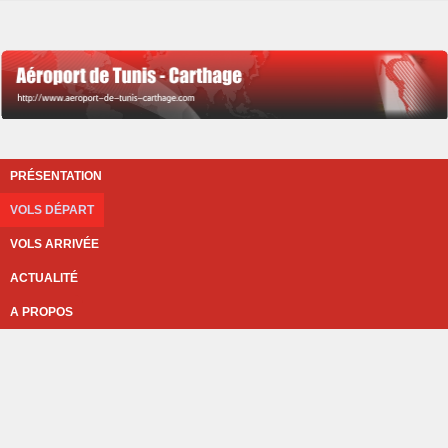
PRÉSENTATION
VOLS DÉPART
VOLS ARRIVÉE
ACTUALITÉ
A PROPOS