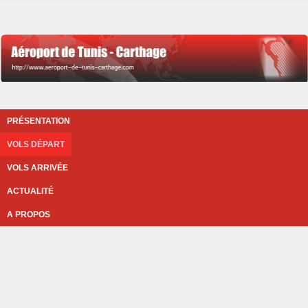
PRÉSENTATION
VOLS DÉPART
VOLS ARRIVÉE
ACTUALITÉ
A PROPOS