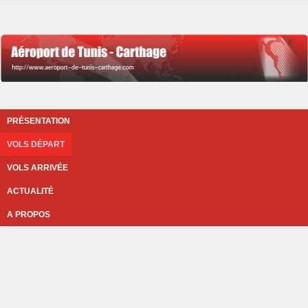
PRÉSENTATION
VOLS DÉPART
VOLS ARRIVÉE
ACTUALITÉ
A PROPOS