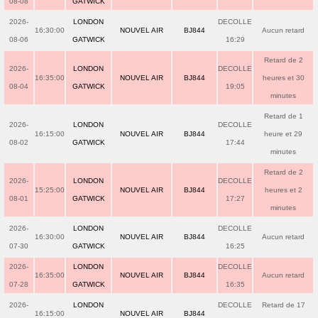
08-08
GATWICK
2026-
LONDON
DECOLLE
16:30:00
NOUVEL AIR
BJ844
Aucun retard
08-06
GATWICK
16:29
Retard de 2
2026-
LONDON
DECOLLE
16:35:00
NOUVEL AIR
BJ844
heures et 30
08-04
GATWICK
19:05
minutes
Retard de 1
2026-
LONDON
DECOLLE
16:15:00
NOUVEL AIR
BJ844
heure et 29
08-02
GATWICK
17:44
minutes
Retard de 2
2026-
LONDON
DECOLLE
15:25:00
NOUVEL AIR
BJ844
heures et 2
08-01
GATWICK
17:27
minutes
2026-
LONDON
DECOLLE
16:30:00
NOUVEL AIR
BJ844
Aucun retard
07-30
GATWICK
16:25
2026-
LONDON
DECOLLE
16:35:00
NOUVEL AIR
BJ844
Aucun retard
07-28
GATWICK
16:35
2026-
LONDON
DECOLLE
Retard de 17
16:15:00
NOUVEL AIR
BJ844