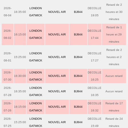
Retard de 2
2026-
LONDON
DECOLLE
16:35:00
NOUVEL AIR
BJ844
heures et 30
08-04
GATWICK
19:05
minutes
Retard de 1
2026-
LONDON
DECOLLE
16:15:00
NOUVEL AIR
BJ844
heure et 29
08-02
GATWICK
17:44
minutes
Retard de 2
2026-
LONDON
DECOLLE
15:25:00
NOUVEL AIR
BJ844
heures et 2
08-01
GATWICK
17:27
minutes
2026-
LONDON
DECOLLE
16:30:00
NOUVEL AIR
BJ844
Aucun retard
07-30
GATWICK
16:25
2026-
LONDON
DECOLLE
16:35:00
NOUVEL AIR
BJ844
Aucun retard
07-28
GATWICK
16:35
2026-
LONDON
DECOLLE
Retard de 17
16:15:00
NOUVEL AIR
BJ844
07-26
GATWICK
16:32
minutes
2026-
LONDON
DECOLLE
Retard de 24
15:25:00
NOUVEL AIR
BJ844
07-25
GATWICK
15:49
minutes