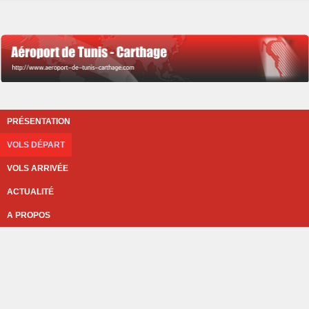
PRÉSENTATION
VOLS DÉPART
VOLS ARRIVÉE
ACTUALITÉ
A PROPOS