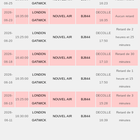
06-25
GATWICK
16:23
2026-
LONDON
DECOLLE
16:35:00
NOUVEL AIR
BJ844
Aucun retard
06-23
GATWICK
16:35
Retard de 2
2026-
LONDON
DECOLLE
15:25:00
NOUVEL AIR
BJ844
heures et 25
06-20
GATWICK
17:50
minutes
2026-
LONDON
DECOLLE
Retard de 30
16:40:00
NOUVEL AIR
BJ844
06-18
GATWICK
17:10
minutes
Retard de 1
2026-
LONDON
DECOLLE
16:35:00
NOUVEL AIR
BJ844
heure et 15
06-16
GATWICK
17:50
minutes
2026-
LONDON
DECOLLE
Retard de 3
15:25:00
NOUVEL AIR
BJ844
06-13
GATWICK
15:28
minutes
2026-
LONDON
DECOLLE
Retard de 9
16:30:00
NOUVEL AIR
BJ844
06-11
GATWICK
16:39
minutes