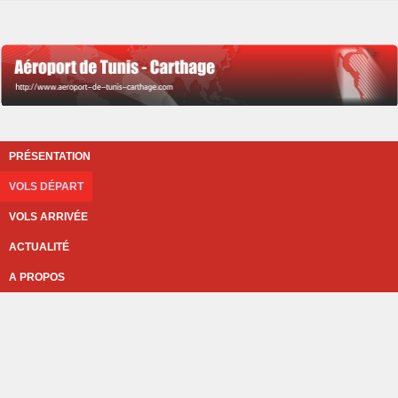
PRÉSENTATION
VOLS DÉPART
VOLS ARRIVÉE
ACTUALITÉ
A PROPOS