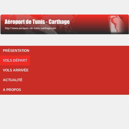
PRÉSENTATION
VOLS DÉPART
VOLS ARRIVÉE
ACTUALITÉ
A PROPOS