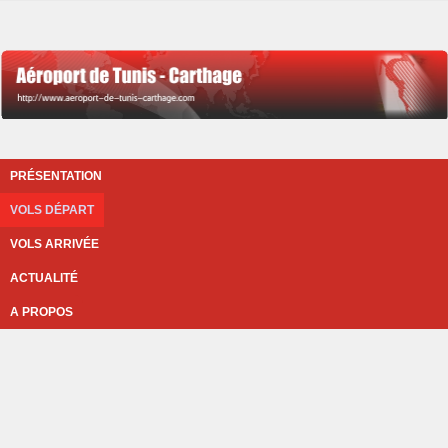
PRÉSENTATION
VOLS DÉPART
VOLS ARRIVÉE
ACTUALITÉ
A PROPOS