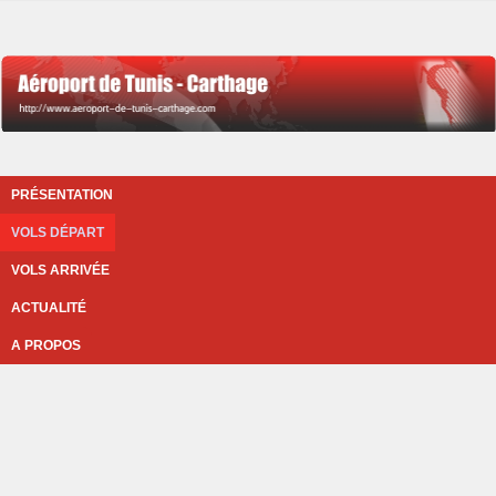
PRÉSENTATION
VOLS DÉPART
VOLS ARRIVÉE
ACTUALITÉ
A PROPOS