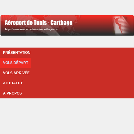
PRÉSENTATION
VOLS DÉPART
VOLS ARRIVÉE
ACTUALITÉ
A PROPOS