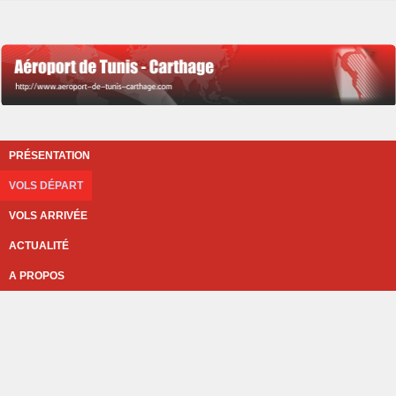
PRÉSENTATION
VOLS DÉPART
VOLS ARRIVÉE
ACTUALITÉ
A PROPOS