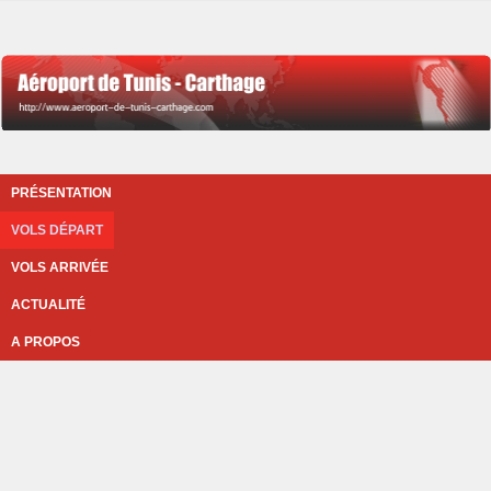
PRÉSENTATION
VOLS DÉPART
VOLS ARRIVÉE
ACTUALITÉ
A PROPOS