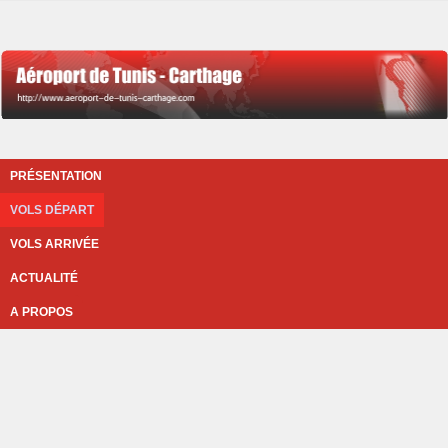
PRÉSENTATION
VOLS DÉPART
VOLS ARRIVÉE
ACTUALITÉ
A PROPOS