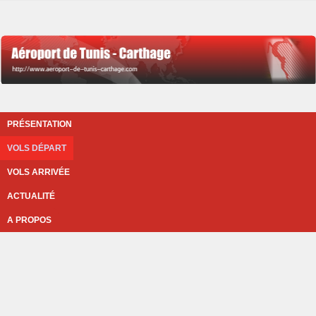
PRÉSENTATION
VOLS DÉPART
VOLS ARRIVÉE
ACTUALITÉ
A PROPOS