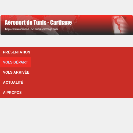
PRÉSENTATION
VOLS DÉPART
VOLS ARRIVÉE
ACTUALITÉ
A PROPOS