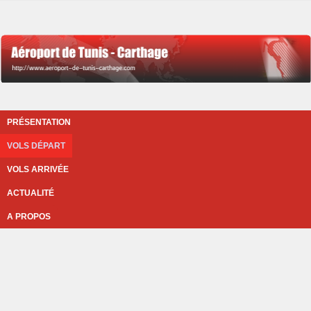
PRÉSENTATION
VOLS DÉPART
VOLS ARRIVÉE
ACTUALITÉ
A PROPOS