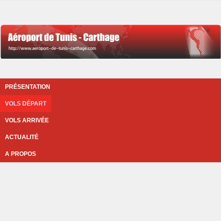
PRÉSENTATION
VOLS DÉPART
VOLS ARRIVÉE
ACTUALITÉ
A PROPOS