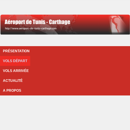
PRÉSENTATION
VOLS DÉPART
VOLS ARRIVÉE
ACTUALITÉ
A PROPOS