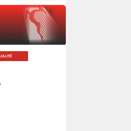
UALITÉ
5