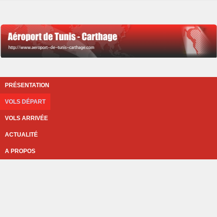
PRÉSENTATION
VOLS DÉPART
VOLS ARRIVÉE
ACTUALITÉ
A PROPOS