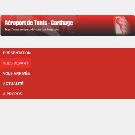
PRÉSENTATION
VOLS DÉPART
VOLS ARRIVÉE
ACTUALITÉ
A PROPOS