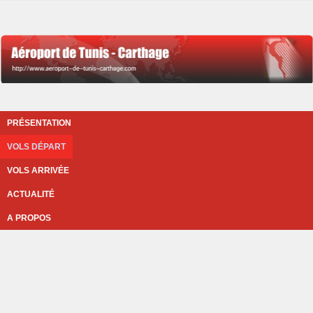
PRÉSENTATION
VOLS DÉPART
VOLS ARRIVÉE
ACTUALITÉ
A PROPOS