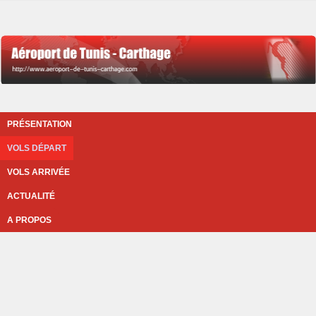
PRÉSENTATION
VOLS DÉPART
VOLS ARRIVÉE
ACTUALITÉ
A PROPOS