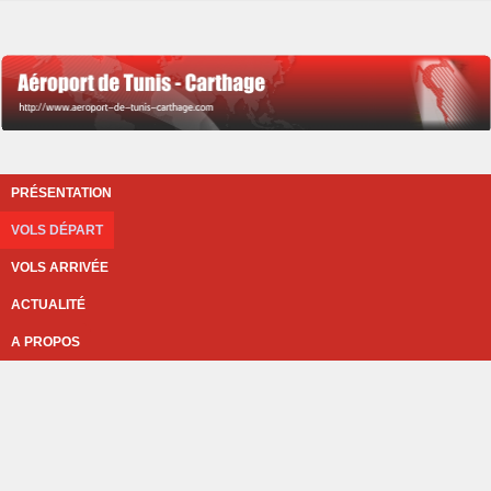
PRÉSENTATION
VOLS DÉPART
VOLS ARRIVÉE
ACTUALITÉ
A PROPOS