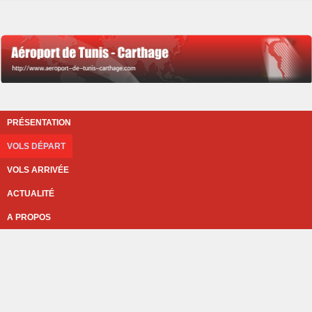
PRÉSENTATION
VOLS DÉPART
VOLS ARRIVÉE
ACTUALITÉ
A PROPOS