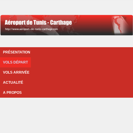
PRÉSENTATION
VOLS DÉPART
VOLS ARRIVÉE
ACTUALITÉ
A PROPOS