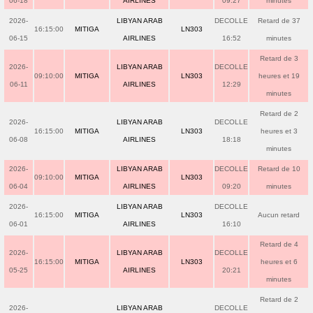
06-18
AIRLINES
09:27
minutes
2026-
LIBYAN ARAB
DECOLLE
Retard de 37
16:15:00
MITIGA
LN303
06-15
AIRLINES
16:52
minutes
Retard de 3
2026-
LIBYAN ARAB
DECOLLE
09:10:00
MITIGA
LN303
heures et 19
06-11
AIRLINES
12:29
minutes
Retard de 2
2026-
LIBYAN ARAB
DECOLLE
16:15:00
MITIGA
LN303
heures et 3
06-08
AIRLINES
18:18
minutes
2026-
LIBYAN ARAB
DECOLLE
Retard de 10
09:10:00
MITIGA
LN303
06-04
AIRLINES
09:20
minutes
2026-
LIBYAN ARAB
DECOLLE
16:15:00
MITIGA
LN303
Aucun retard
06-01
AIRLINES
16:10
Retard de 4
2026-
LIBYAN ARAB
DECOLLE
16:15:00
MITIGA
LN303
heures et 6
05-25
AIRLINES
20:21
minutes
Retard de 2
2026-
LIBYAN ARAB
DECOLLE