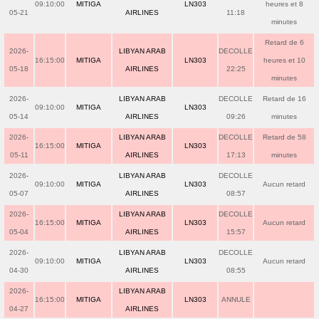
09:10:00
MITIGA
LN303
heures et 8
05-21
AIRLINES
11:18
minutes
Retard de 6
2026-
LIBYAN ARAB
DECOLLE
16:15:00
MITIGA
LN303
heures et 10
05-18
AIRLINES
22:25
minutes
2026-
LIBYAN ARAB
DECOLLE
Retard de 16
09:10:00
MITIGA
LN303
05-14
AIRLINES
09:26
minutes
2026-
LIBYAN ARAB
DECOLLE
Retard de 58
16:15:00
MITIGA
LN303
05-11
AIRLINES
17:13
minutes
2026-
LIBYAN ARAB
DECOLLE
09:10:00
MITIGA
LN303
Aucun retard
05-07
AIRLINES
08:57
2026-
LIBYAN ARAB
DECOLLE
16:15:00
MITIGA
LN303
Aucun retard
05-04
AIRLINES
15:57
2026-
LIBYAN ARAB
DECOLLE
09:10:00
MITIGA
LN303
Aucun retard
04-30
AIRLINES
08:55
2026-
LIBYAN ARAB
16:15:00
MITIGA
LN303
ANNULE
04-27
AIRLINES