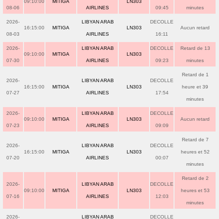
09:10:00
MITIGA
LN303
08-06
AIRLINES
09:45
minutes
2026-
LIBYAN ARAB
DECOLLE
16:15:00
MITIGA
LN303
Aucun retard
08-03
AIRLINES
16:11
2026-
LIBYAN ARAB
DECOLLE
Retard de 13
09:10:00
MITIGA
LN303
07-30
AIRLINES
09:23
minutes
Retard de 1
2026-
LIBYAN ARAB
DECOLLE
16:15:00
MITIGA
LN303
heure et 39
07-27
AIRLINES
17:54
minutes
2026-
LIBYAN ARAB
DECOLLE
09:10:00
MITIGA
LN303
Aucun retard
07-23
AIRLINES
09:09
Retard de 7
2026-
LIBYAN ARAB
DECOLLE
16:15:00
MITIGA
LN303
heures et 52
07-20
AIRLINES
00:07
minutes
Retard de 2
2026-
LIBYAN ARAB
DECOLLE
09:10:00
MITIGA
LN303
heures et 53
07-16
AIRLINES
12:03
minutes
2026-
LIBYAN ARAB
DECOLLE