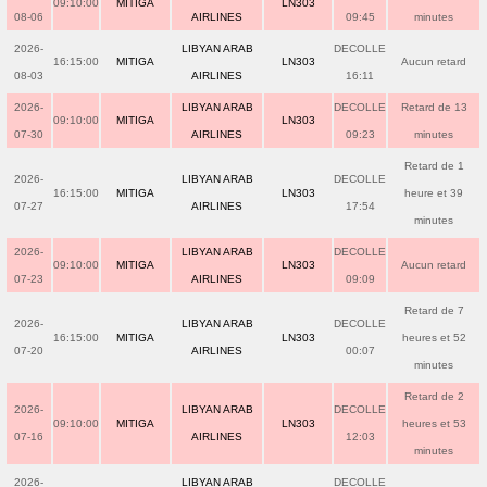
09:10:00
MITIGA
LN303
08-06
AIRLINES
09:45
minutes
2026-
LIBYAN ARAB
DECOLLE
16:15:00
MITIGA
LN303
Aucun retard
08-03
AIRLINES
16:11
2026-
LIBYAN ARAB
DECOLLE
Retard de 13
09:10:00
MITIGA
LN303
07-30
AIRLINES
09:23
minutes
Retard de 1
2026-
LIBYAN ARAB
DECOLLE
16:15:00
MITIGA
LN303
heure et 39
07-27
AIRLINES
17:54
minutes
2026-
LIBYAN ARAB
DECOLLE
09:10:00
MITIGA
LN303
Aucun retard
07-23
AIRLINES
09:09
Retard de 7
2026-
LIBYAN ARAB
DECOLLE
16:15:00
MITIGA
LN303
heures et 52
07-20
AIRLINES
00:07
minutes
Retard de 2
2026-
LIBYAN ARAB
DECOLLE
09:10:00
MITIGA
LN303
heures et 53
07-16
AIRLINES
12:03
minutes
2026-
LIBYAN ARAB
DECOLLE