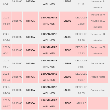
09:10:00
MITIGA
LN303
heures et 8
05-21
AIRLINES
11:18
minutes
Retard de 6
2026-
LIBYAN ARAB
DECOLLE
16:15:00
MITIGA
LN303
heures et 10
05-18
AIRLINES
22:25
minutes
2026-
LIBYAN ARAB
DECOLLE
Retard de 16
09:10:00
MITIGA
LN303
05-14
AIRLINES
09:26
minutes
2026-
LIBYAN ARAB
DECOLLE
Retard de 58
16:15:00
MITIGA
LN303
05-11
AIRLINES
17:13
minutes
2026-
LIBYAN ARAB
DECOLLE
09:10:00
MITIGA
LN303
Aucun retard
05-07
AIRLINES
08:57
2026-
LIBYAN ARAB
DECOLLE
16:15:00
MITIGA
LN303
Aucun retard
05-04
AIRLINES
15:57
2026-
LIBYAN ARAB
DECOLLE
09:10:00
MITIGA
LN303
Aucun retard
04-30
AIRLINES
08:55
2026-
LIBYAN ARAB
16:15:00
MITIGA
LN303
ANNULE
04-27
AIRLINES