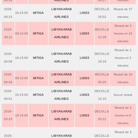
06-18
AIRLINES
09:27
minutes
2026-
LIBYAN ARAB
DECOLLE
Retard de 37
16:15:00
MITIGA
LN303
06-15
AIRLINES
16:52
minutes
Retard de 3
2026-
LIBYAN ARAB
DECOLLE
09:10:00
MITIGA
LN303
heures et 19
06-11
AIRLINES
12:29
minutes
Retard de 2
2026-
LIBYAN ARAB
DECOLLE
16:15:00
MITIGA
LN303
heures et 3
06-08
AIRLINES
18:18
minutes
2026-
LIBYAN ARAB
DECOLLE
Retard de 10
09:10:00
MITIGA
LN303
06-04
AIRLINES
09:20
minutes
2026-
LIBYAN ARAB
DECOLLE
16:15:00
MITIGA
LN303
Aucun retard
06-01
AIRLINES
16:10
Retard de 4
2026-
LIBYAN ARAB
DECOLLE
16:15:00
MITIGA
LN303
heures et 6
05-25
AIRLINES
20:21
minutes
Retard de 2
2026-
LIBYAN ARAB
DECOLLE