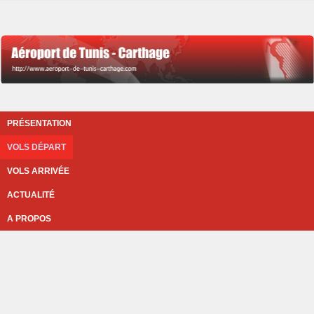
PRÉSENTATION
VOLS DÉPART
VOLS ARRIVÉE
ACTUALITÉ
A PROPOS