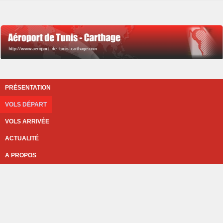
PRÉSENTATION
VOLS DÉPART
VOLS ARRIVÉE
ACTUALITÉ
A PROPOS