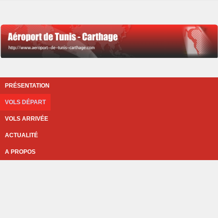
PRÉSENTATION
VOLS DÉPART
VOLS ARRIVÉE
ACTUALITÉ
A PROPOS