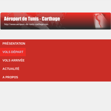
PRÉSENTATION
VOLS DÉPART
VOLS ARRIVÉE
ACTUALITÉ
A PROPOS