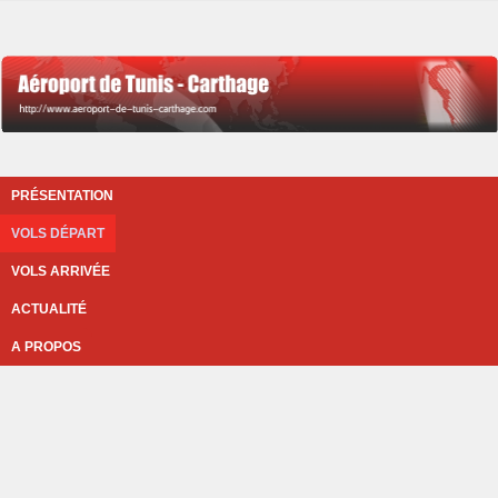
PRÉSENTATION
VOLS DÉPART
VOLS ARRIVÉE
ACTUALITÉ
A PROPOS