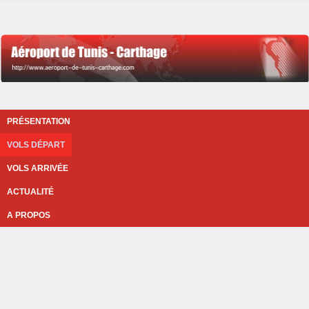
PRÉSENTATION
VOLS DÉPART
VOLS ARRIVÉE
ACTUALITÉ
A PROPOS