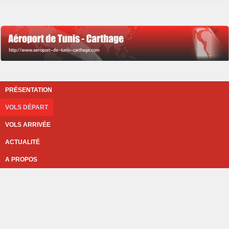
PRÉSENTATION
VOLS DÉPART
VOLS ARRIVÉE
ACTUALITÉ
A PROPOS