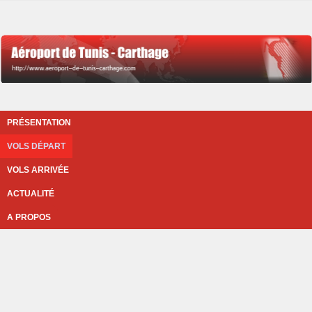
PRÉSENTATION
VOLS DÉPART
VOLS ARRIVÉE
ACTUALITÉ
A PROPOS