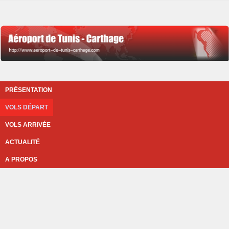
PRÉSENTATION
VOLS DÉPART
VOLS ARRIVÉE
ACTUALITÉ
A PROPOS