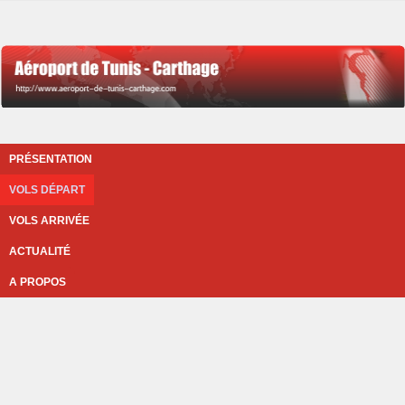
PRÉSENTATION
VOLS DÉPART
VOLS ARRIVÉE
ACTUALITÉ
A PROPOS