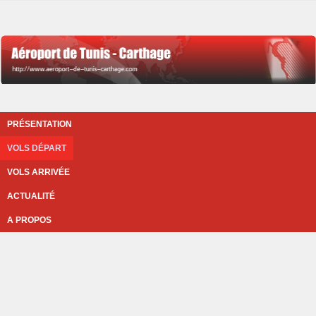
PRÉSENTATION
VOLS DÉPART
VOLS ARRIVÉE
ACTUALITÉ
A PROPOS