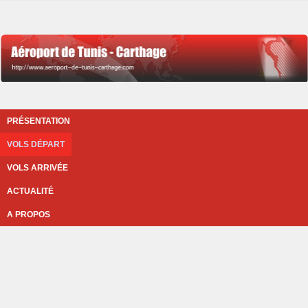
PRÉSENTATION
VOLS DÉPART
VOLS ARRIVÉE
ACTUALITÉ
A PROPOS