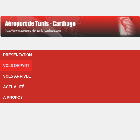
PRÉSENTATION
VOLS DÉPART
VOLS ARRIVÉE
ACTUALITÉ
A PROPOS