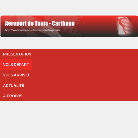
PRÉSENTATION
VOLS DÉPART
VOLS ARRIVÉE
ACTUALITÉ
A PROPOS