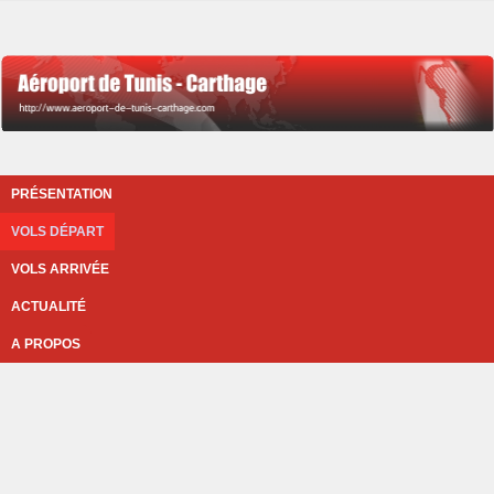
PRÉSENTATION
VOLS DÉPART
VOLS ARRIVÉE
ACTUALITÉ
A PROPOS