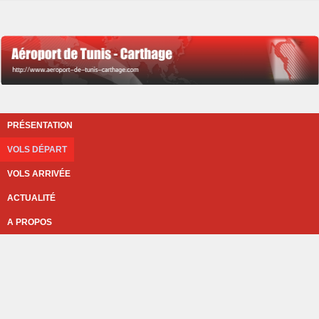
PRÉSENTATION
VOLS DÉPART
VOLS ARRIVÉE
ACTUALITÉ
A PROPOS