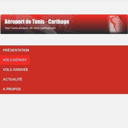
PRÉSENTATION
VOLS DÉPART
VOLS ARRIVÉE
ACTUALITÉ
A PROPOS