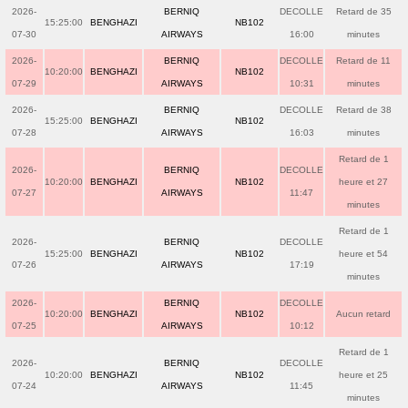
2026-
BERNIQ
DECOLLE
Retard de 35
15:25:00
BENGHAZI
NB102
07-30
AIRWAYS
16:00
minutes
2026-
BERNIQ
DECOLLE
Retard de 11
10:20:00
BENGHAZI
NB102
07-29
AIRWAYS
10:31
minutes
2026-
BERNIQ
DECOLLE
Retard de 38
15:25:00
BENGHAZI
NB102
07-28
AIRWAYS
16:03
minutes
Retard de 1
2026-
BERNIQ
DECOLLE
10:20:00
BENGHAZI
NB102
heure et 27
07-27
AIRWAYS
11:47
minutes
Retard de 1
2026-
BERNIQ
DECOLLE
15:25:00
BENGHAZI
NB102
heure et 54
07-26
AIRWAYS
17:19
minutes
2026-
BERNIQ
DECOLLE
10:20:00
BENGHAZI
NB102
Aucun retard
07-25
AIRWAYS
10:12
Retard de 1
2026-
BERNIQ
DECOLLE
10:20:00
BENGHAZI
NB102
heure et 25
07-24
AIRWAYS
11:45
minutes