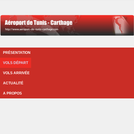
PRÉSENTATION
VOLS DÉPART
VOLS ARRIVÉE
ACTUALITÉ
A PROPOS