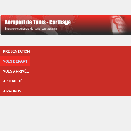
PRÉSENTATION
VOLS DÉPART
VOLS ARRIVÉE
ACTUALITÉ
A PROPOS