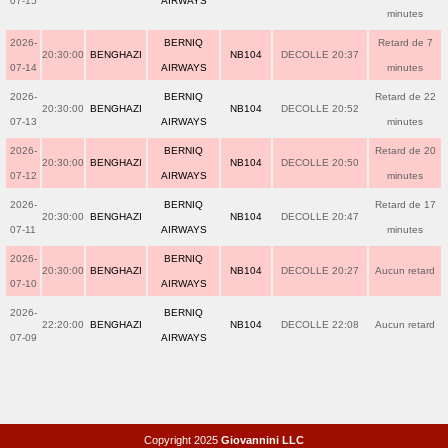
07-15
AIRWAYS
minutes
2026-
BERNIQ
Retard de 7
20:30:00
BENGHAZI
NB104
DECOLLE 20:37
07-14
AIRWAYS
minutes
2026-
BERNIQ
Retard de 22
20:30:00
BENGHAZI
NB104
DECOLLE 20:52
07-13
AIRWAYS
minutes
2026-
BERNIQ
Retard de 20
20:30:00
BENGHAZI
NB104
DECOLLE 20:50
07-12
AIRWAYS
minutes
2026-
BERNIQ
Retard de 17
20:30:00
BENGHAZI
NB104
DECOLLE 20:47
07-11
AIRWAYS
minutes
2026-
BERNIQ
20:30:00
BENGHAZI
NB104
DECOLLE 20:27
Aucun retard
07-10
AIRWAYS
2026-
BERNIQ
22:20:00
BENGHAZI
NB104
DECOLLE 22:08
Aucun retard
07-09
AIRWAYS
Copyright 2025
Giovannini LLC