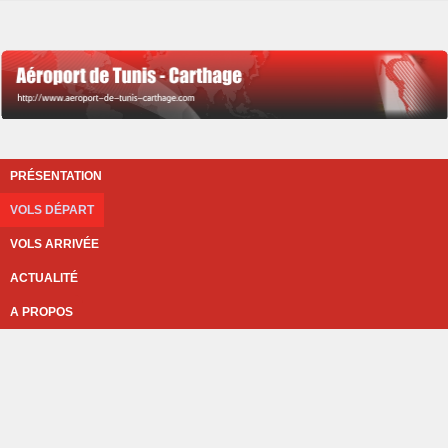
PRÉSENTATION
VOLS DÉPART
VOLS ARRIVÉE
ACTUALITÉ
A PROPOS