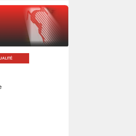
UALITÉ
e