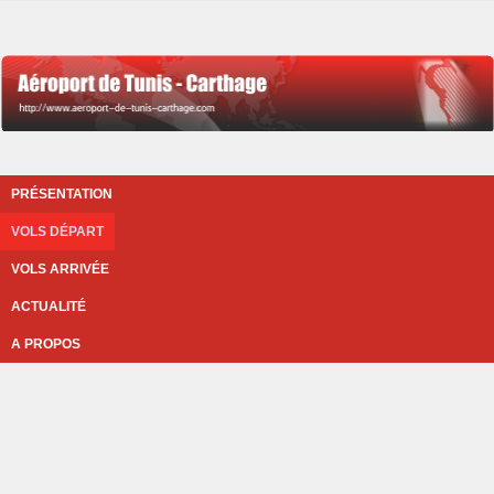
PRÉSENTATION
VOLS DÉPART
VOLS ARRIVÉE
ACTUALITÉ
A PROPOS