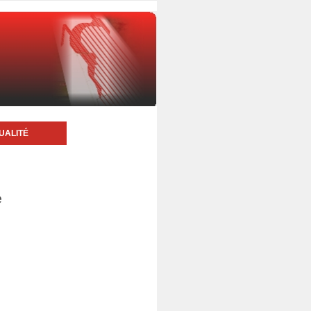
UALITÉ
e