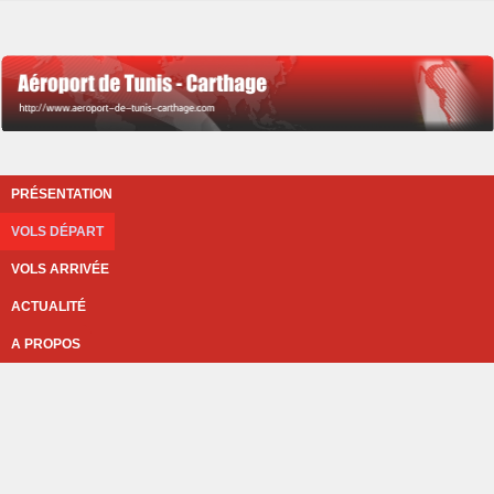
PRÉSENTATION
VOLS DÉPART
VOLS ARRIVÉE
ACTUALITÉ
A PROPOS